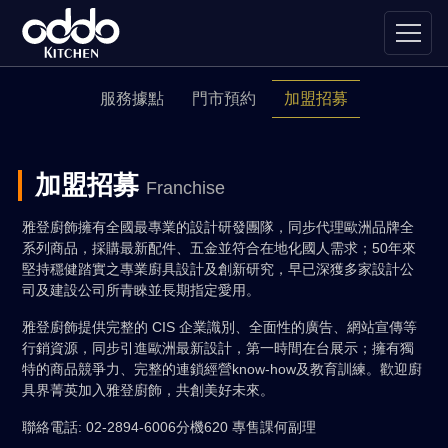
服務據點
門市預約
加盟招募
加盟招募
Franchise
雅登廚飾擁有全國最專業的設計研發團隊，同步代理歐洲品牌全
系列商品，採購最新配件、五金並符合在地化國人需求；50年來
堅持穩健踏實之專業廚具設計及創新研究，早已深獲多家設計公
司及建設公司所青睞並長期指定愛用。
雅登廚飾提供完整的 CIS 企業識別、全面性的廣告、網站宣傳等
行銷資源，同步引進歐洲最新設計，第一時間在台展示；擁有獨
特的商品競爭力、完整的連鎖經營know-how及教育訓練。歡迎廚
具界菁英加入雅登廚飾，共創美好未來。
聯絡電話: 02-2894-6006分機620 專售課何副理