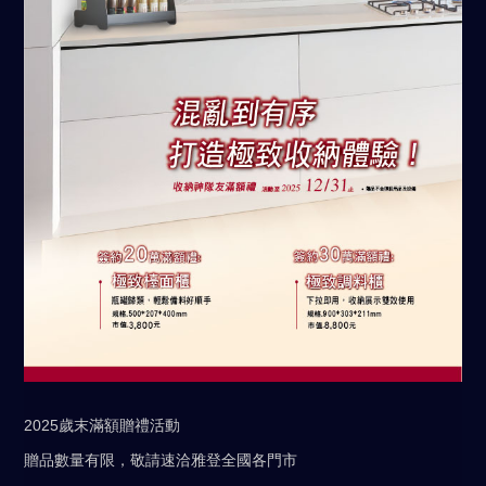
2025歲末滿額贈禮活動
贈品數量有限，敬請速洽雅登全國各門市