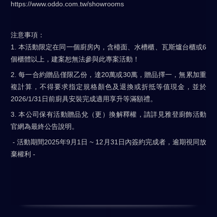
https://www.oddo.com.tw/showrooms
注意事項：
1. 本活動限定在同一個廚房內，含檯面、水槽櫃、瓦斯爐台櫃或6
個櫃體以上，建案恕無法參與此專案活動！
2. 每一合約贈品僅限乙份，達20萬或30萬，贈品擇一，無累加重
複計算，不得要求指定規格顏色及退換或折抵等值現金，並於
2026/1/31日前廚具安裝完成適用享升等滿額禮。
3. 本公司保有活動贈品兌（更）換解釋權，請詳見雅登廚飾活動
官網為最終公告說明。
- 活動期間2025年9月1日 ~ 12月31日內簽約完成者，逾期視同放
棄權利 -